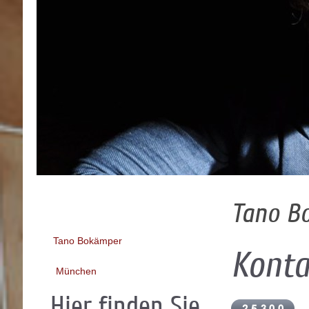
Tano B
Tano Bokämper
Konta
München
Hier finden Sie